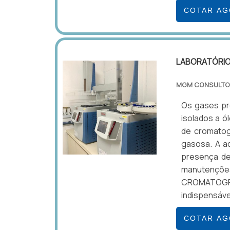
COTAR A
LABORATÓRIO
MGM CONSULTO
Os gases pr
isolados a ó
de cromatogr
gasosa. A aq
presença de
manutençõe
CROMATOGR
indispensáve
COTAR A