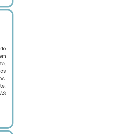
 do
 em
to,
dos
os.
te,
CAS