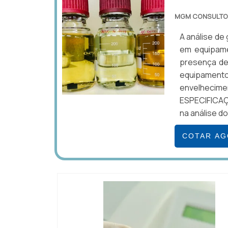
MGM CONSULTO
A análise de
em equipamen
presença de 
equipamento
envelheci
ESPECIFICAÇ
na análise do
COTAR A