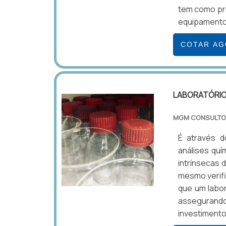
tem como pri
equipamentos
COTAR A
LABORATÓRIO 
MGM CONSULTO
É através d
análises quí
intrínsecas 
mesmo verifi
que um labor
assegurando
investimento