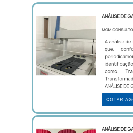
ANÁLISE DE G
MGM CONSULTO
A análise de
que, conf
periodicam
identificaçã
como: Tra
Transformado
ANÁLISE DE G
COTAR A
ANÁLISE DE G