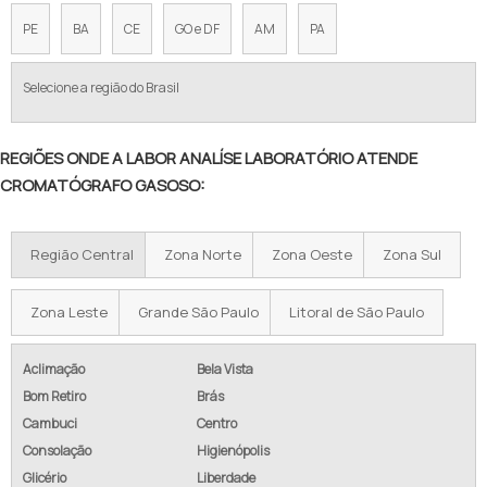
PE
BA
CE
GO e DF
AM
PA
Selecione a região do Brasil
REGIÕES ONDE A LABOR ANALÍSE LABORATÓRIO ATENDE
CROMATÓGRAFO GASOSO:
Região Central
Zona Norte
Zona Oeste
Zona Sul
Zona Leste
Grande São Paulo
Litoral de São Paulo
Aclimação
Bela Vista
Bom Retiro
Brás
Cambuci
Centro
Consolação
Higienópolis
Glicério
Liberdade