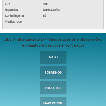
Luz
Pari
República
Santa Cecília
Santa Efigênia
Sé
Vila Buarque
Labor Analíse Laboratório - Todos os tipos de análises de Óleo
e cromatográficas, você encontra aqui!
INÍCIO
SOBRE NÓS
PRODUTOS
MAPA DO SITE