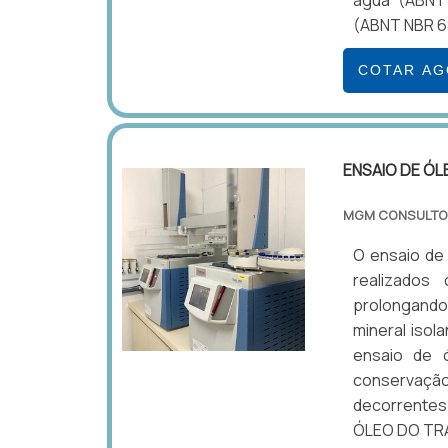
água (ABNT 
(ABNT NBR 68
COTAR A
ENSAIO DE Ó
MGM CONSULTO
O ensaio de
realizados
prolongando 
mineral isol
ensaio de 
conservaç
decorrentes
ÓLEO DO TR