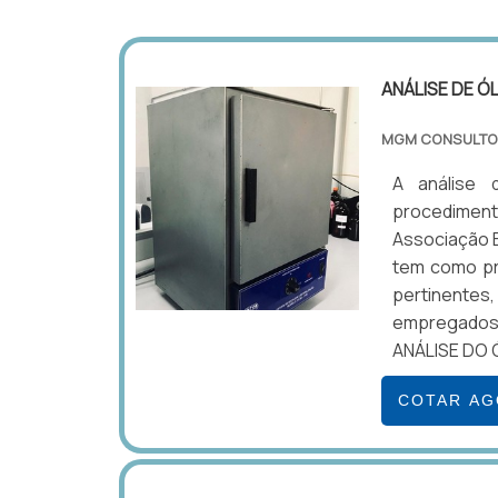
ANÁLISE DE Ó
MGM CONSULTO
A análise 
procedimen
Associação B
tem como pri
pertinentes,
empregados
ANÁLISE DO 
COTAR A