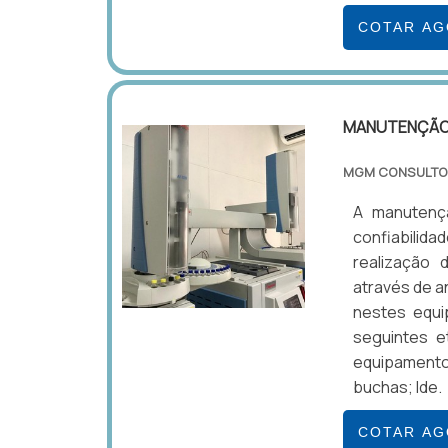
COTAR A
MANUTENÇÃO
MGM CONSULTO
A manutençã
confiabilida
realização
através de a
nestes equi
seguintes e
equipamentos
buchas; Ide.
COTAR A