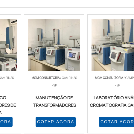
 CAMPINAS
MGM CONSULTORIA
/ CAMPINAS
MGM CONSULTORIA
/ CAMP
- SP
- SP
ICO
MANUTENÇÃO DE
LABORATÓRIO ANÁL
RES DE
TRANSFORMADORES
CROMATOGRAFIA G
A
GORA
COTAR AGORA
COTAR AGO