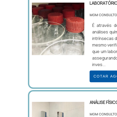
LABORATÓRIO 
MGM CONSULTO
É através d
análises quí
intrínsecas 
mesmo verifi
que um labor
assegurando
inves...
COTAR A
ANÁLISE FÍSI
MGM CONSULTO