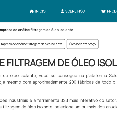
INÍCIO
SOBRE NÓS
PROD
mpresa de análise filtragem de óleo isolante
Empresa de análise filtragem de óleo isolante
Óleo isolante preço
E FILTRAGEM DE ÓLEO ISO
m de óleo isolante, você só consegue na plataforma Sol
 hoje mesmo com aproximadamente 200 fábricas de todo o B
es Industriais é a ferramenta B2B mais interativo do setor
 filtragem de óleo isolante, selecione um ou mais dos anuc