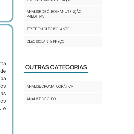
ANÁLISE DE ÓLEO MANUTENÇÃO
PREDITIVA
TESTE EM ÓLEO ISOLANTE
ÓLEO ISOLANTE PREÇO
sta
OUTRAS CATEGORIAS
 de
ada
dos
ANÁLISE CROMATOGRÁFICA
 as
ANÁLISE DE ÓLEO
dos
s e