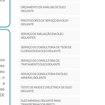
ica
ORÇAMENTO DE ANÁLISE DE ÓLEO
ISOLANTE
PRESTADORES DE SERVIÇO EM ÓLEO
ISOLANTE
SERVIÇO DE AVALIAÇÃO EM ÓLEO
ISOLANTES
SERVIÇO DE CONSULTORIA DE TEOR DE
CLORADOS EM ÓLEO ISOLANTE
dos
SERVIÇO DE CONSULTORIA DE
TRATAMENTO ÓLEO ISOLANTE
tes
leo
SERVIÇO DE CONSULTORIA EM ÓLEO
, o
MINERAL ISOLANTE
r a
TESTE DE RIGIDEZ DIELÉTRICA DE ÓLEO
ias
ISOLANTE
 DE
ÓLEO MINERAL ISOLANTE PARA
TRANSFORMADOR PREÇO