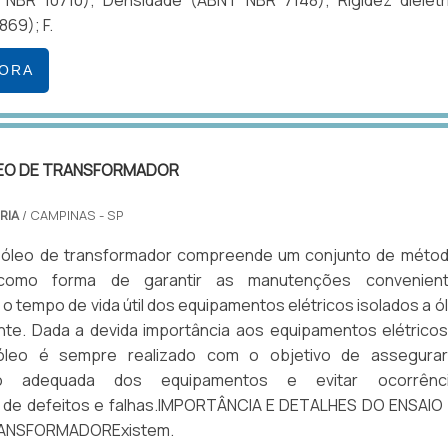
NBR 10710); Densidade (ABNT NBR 7148); Rigidez dielétr
69); F.
GORA
LEO DE TRANSFORMADOR
RIA
/ CAMPINAS - SP
 óleo de transformador compreende um conjunto de méto
 como forma de garantir as manutenções convenien
o tempo de vida útil dos equipamentos elétricos isolados a ó
ante. Dada a devida importância aos equipamentos elétricos
óleo é sempre realizado com o objetivo de assegura
ão adequada dos equipamentos e evitar ocorrênc
 de defeitos e falhas.IMPORTÂNCIA E DETALHES DO ENSAIO
ANSFORMADORExistem.