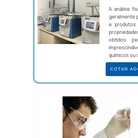
A análise f
geralmente p
e produtos 
propriedades
obtidos pe
imprescind
químicos ou c
COTAR A