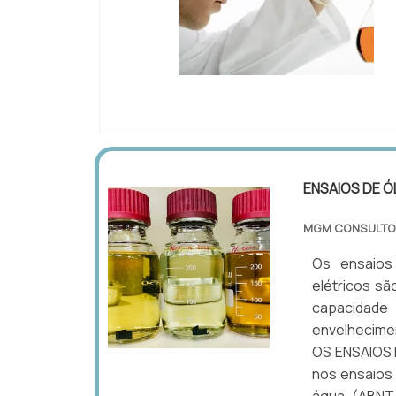
IMAGEM ILUSTRATIVA DE EMPRESA DE AN
FILTRAGEM DE ÓLEO ISOLANTE
ENSAIOS DE Ó
MGM CONSULTO
Os ensaios
elétricos sã
capacidade
envelhecime
OS ENSAIOS 
nos ensaios 