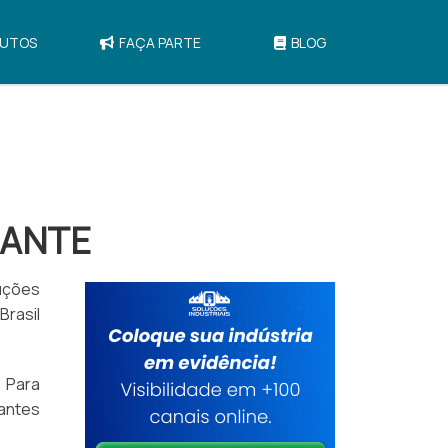
UTOS
FAÇA PARTE
BLOG
LANTE
uções
rasil
. Para
iantes