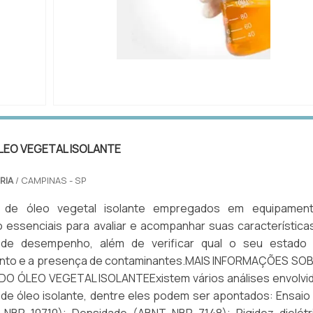
ÁLISE
IMAGEM ILUSTRATIVA DE EMPRESA DE ANÁLISE
FILTRAGEM DE ÓLEO ISOLANTE
LEO VEGETAL ISOLANTE
RIA
/ CAMPINAS - SP
 de óleo vegetal isolante empregados em equipamen
o essenciais para avaliar e acompanhar suas característica
 de desempenho, além de verificar qual o seu estado
nto e a presença de contaminantes.MAIS INFORMAÇÕES SO
DO ÓLEO VEGETAL ISOLANTEExistem vários análises envolvi
de óleo isolante, dentre eles podem ser apontados: Ensaio