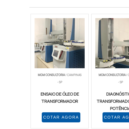
MGM CONSULTORIA
/ CAMPINAS
MGM CONSULTORIA
/
- SP
- SP
ENSAIO DE ÓLEO DE
DIAGNÓST
TRANSFORMADOR
TRANSFORMADO
POTÊNCI
COTAR AGORA
COTAR A