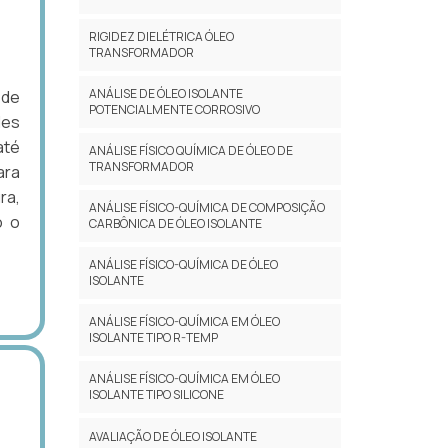
RIGIDEZ DIELÉTRICA ÓLEO
TRANSFORMADOR
ANÁLISE DE ÓLEO ISOLANTE
 de
POTENCIALMENTE CORROSIVO
des
até
ANÁLISE FÍSICO QUÍMICA DE ÓLEO DE
TRANSFORMADOR
ara
ra,
ANÁLISE FÍSICO-QUÍMICA DE COMPOSIÇÃO
o o
CARBÔNICA DE ÓLEO ISOLANTE
ANÁLISE FÍSICO-QUÍMICA DE ÓLEO
ISOLANTE
ANÁLISE FÍSICO-QUÍMICA EM ÓLEO
ISOLANTE TIPO R-TEMP
ANÁLISE FÍSICO-QUÍMICA EM ÓLEO
ISOLANTE TIPO SILICONE
AVALIAÇÃO DE ÓLEO ISOLANTE