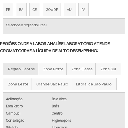
PE
BA
CE
GO e DF
AM
PA
Selecione a região do Brasil
REGIÕES ONDE A LABOR ANALÍSE LABORATÓRIO ATENDE
CROMATOGRAFIA LÍQUIDA DE ALTO DESEMPENHO:
Região Central
Zona Norte
Zona Oeste
Zona Sul
Zona Leste
Grande São Paulo
Litoral de São Paulo
Aclimação
Bela Vista
Bom Retiro
Brás
Cambuci
Centro
Consolação
Higienópolis
Glicério
Liberdade