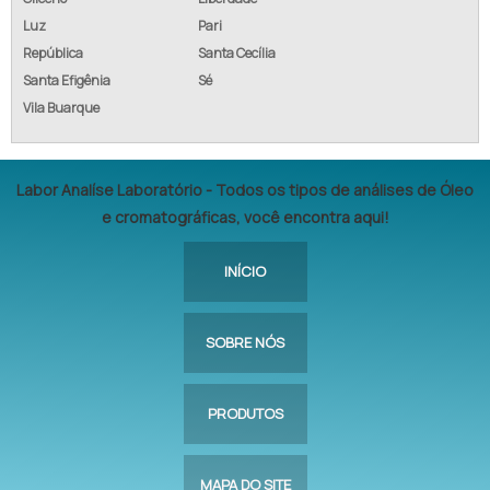
Luz
Pari
República
Santa Cecília
Santa Efigênia
Sé
Vila Buarque
Labor Analíse Laboratório - Todos os tipos de análises de Óleo
e cromatográficas, você encontra aqui!
INÍCIO
SOBRE NÓS
PRODUTOS
MAPA DO SITE