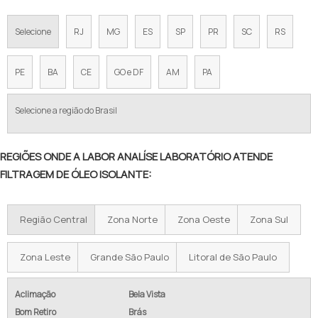
Selecione
RJ
MG
ES
SP
PR
SC
RS
PE
BA
CE
GO e DF
AM
PA
Selecione a região do Brasil
REGIÕES ONDE A LABOR ANALÍSE LABORATÓRIO ATENDE
FILTRAGEM DE ÓLEO ISOLANTE:
Região Central
Zona Norte
Zona Oeste
Zona Sul
Zona Leste
Grande São Paulo
Litoral de São Paulo
Aclimação
Bela Vista
Bom Retiro
Brás