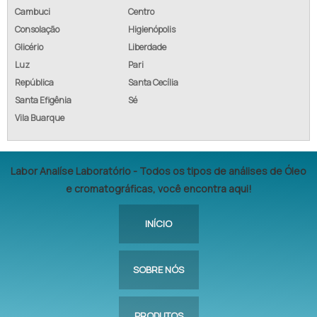
Cambuci
Centro
Consolação
Higienópolis
Glicério
Liberdade
Luz
Pari
República
Santa Cecília
Santa Efigênia
Sé
Vila Buarque
Labor Analíse Laboratório - Todos os tipos de análises de Óleo
e cromatográficas, você encontra aqui!
INÍCIO
SOBRE NÓS
PRODUTOS