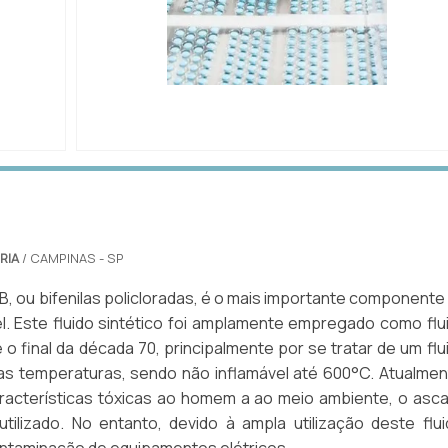
DE
IMAGEM ILUSTRATIVA DE ORÇAMENTO DE
CROMATOGRAFIA GASOSA
RIA
/ CAMPINAS - SP
B, ou bifenilas policloradas, é o mais importante componente
el. Este fluido sintético foi amplamente empregado como flu
é o final da década 70, principalmente por se tratar de um flu
tas temperaturas, sendo não inflamável até 600°C. Atualmen
racterísticas tóxicas ao homem a ao meio ambiente, o asca
tilizado. No entanto, devido à ampla utilização deste flui