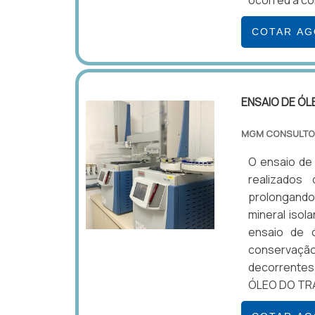
ocorreu a co
COTAR A
ENSAIO DE Ó
MGM CONSULTO
O ensaio de
realizados
prolongando 
mineral isol
ensaio de 
conservaç
decorrentes
ÓLEO DO TR