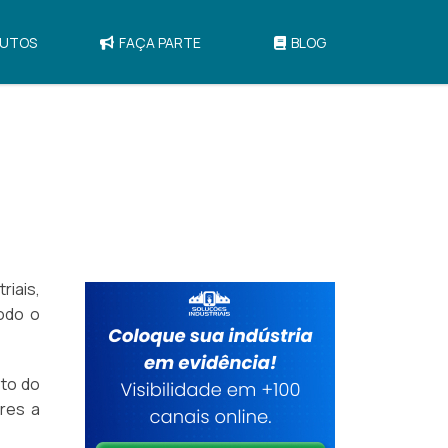
UTOS
FAÇA PARTE
BLOG
iais,
odo o
eto do
res a