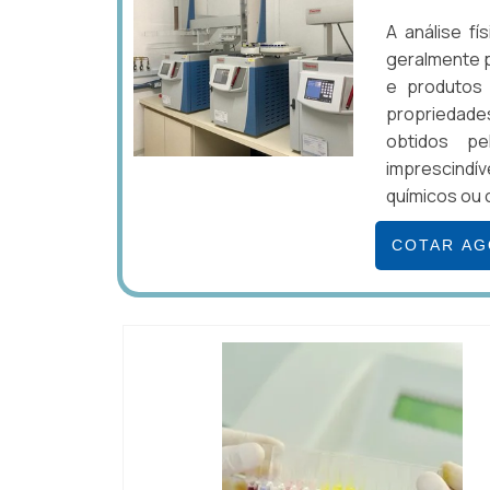
A análise f
geralmente p
e produtos 
propriedades
obtidos pe
imprescind
químicos ou c
COTAR A