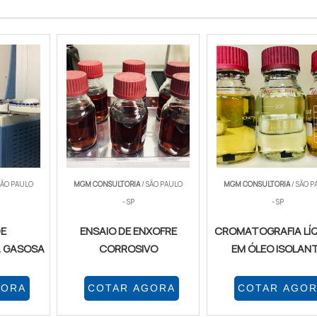
SÃO PAULO
MGM CONSULTORIA
/ SÃO PAULO
MGM CONSULTORIA
/ SÃO P
- SP
- SP
DE
ENSAIO DE ENXOFRE
CROMATOGRAFIA LÍ
 GASOSA
CORROSIVO
EM ÓLEO ISOLAN
GORA
COTAR AGORA
COTAR AGO