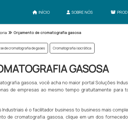
INÍCIO
SOBRE NÓS
PROD
oria
Orçamento de cromatografia gasosa
ise de cromatografia de gases
Cromatografia isocrática
OMATOGRAFIA GASOSA
grafia gasosa, você acha no maior portal Soluções Industr
enas de empresas ao mesmo tempo gratuitamente para t
ndustriais é o facilitador business to business mais compl
to de cromatografia gasosa, clique em um dos fornecedo