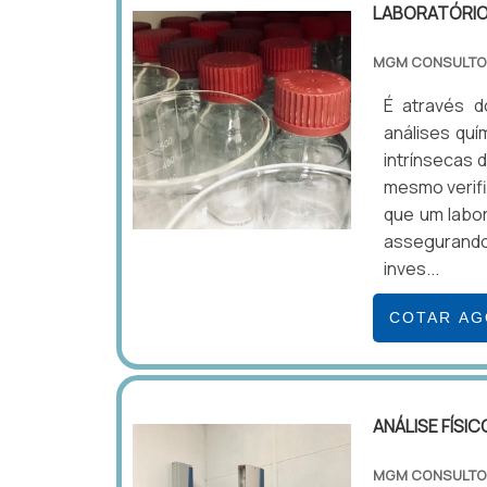
LABORATÓRIO 
MGM CONSULTO
É através d
análises quí
intrínsecas 
mesmo verifi
que um labor
assegurando
inves...
COTAR A
ANÁLISE FÍSI
MGM CONSULTO