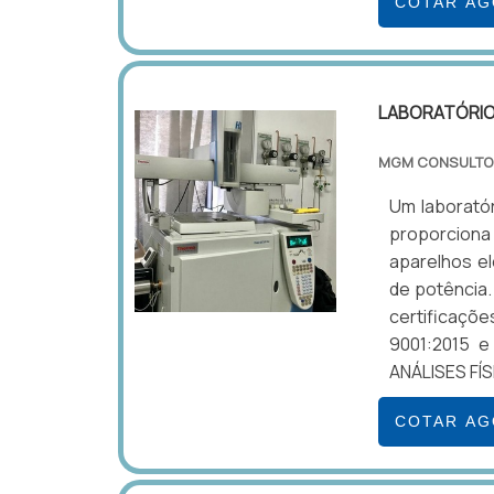
COTAR A
LABORATÓRIO 
MGM CONSULTO
Um laboratór
proporciona
aparelhos el
de potência.
certificaçõe
9001:2015 
ANÁLISES FÍS
COTAR A