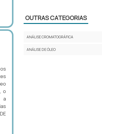
OUTRAS CATEGORIAS
ANÁLISE CROMATOGRÁFICA
ANÁLISE DE ÓLEO
dos
tes
leo
, o
r a
ias
 DE