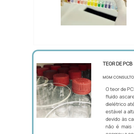
IMAGEM ILUSTRATIVA DE ORÇAMENTO 
CROMATOGRAFIA GASOSA
TEOR DE PCB
MGM CONSULTO
O teor de PC
fluido ascar
dielétrico at
estável a al
devido às ca
não é mais u