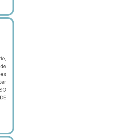
de,
 de
res
ter
ISO
 DE