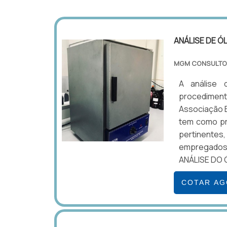
ANÁLISE DE Ó
MGM CONSULTO
A análise 
procedimen
Associação B
tem como pri
pertinentes,
empregados
ANÁLISE DO 
COTAR A