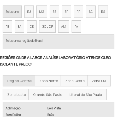
Selecione
RJ
MG
ES
SP
PR
SC
RS
PE
BA
CE
GO e DF
AM
PA
Selecione a região do Brasil
REGIÕES ONDE A LABOR ANALÍSE LABORATÓRIO ATENDE ÓLEO
ISOLANTE PREÇO:
Região Central
Zona Norte
Zona Oeste
Zona Sul
Zona Leste
Grande São Paulo
Litoral de São Paulo
Aclimação
Bela Vista
Bom Retiro
Brás