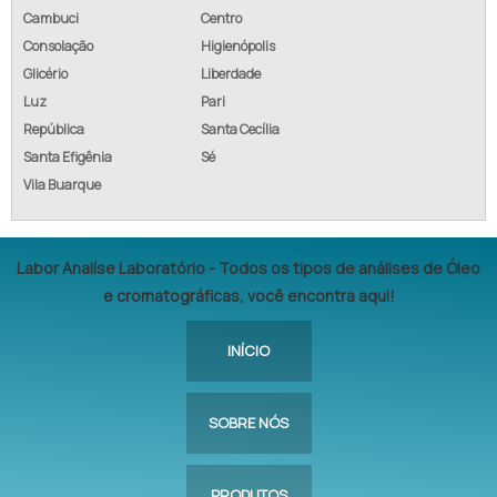
Cambuci
Centro
Consolação
Higienópolis
Glicério
Liberdade
Luz
Pari
República
Santa Cecília
Santa Efigênia
Sé
Vila Buarque
Labor Analíse Laboratório - Todos os tipos de análises de Óleo
e cromatográficas, você encontra aqui!
INÍCIO
SOBRE NÓS
PRODUTOS