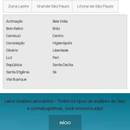
Zona Leste
Grande São Paulo
Litoral de São Paulo
Aclimação
Bela Vista
Bom Retiro
Brás
Cambuci
Centro
Consolação
Higienópolis
Glicério
Liberdade
Luz
Pari
República
Santa Cecília
Santa Efigênia
Sé
Vila Buarque
Labor Analíse Laboratório - Todos os tipos de análises de Óleo
e cromatográficas, você encontra aqui!
INÍCIO