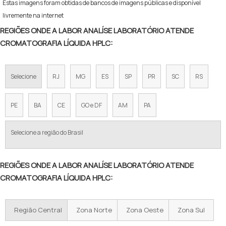
Estas imagens foram obtidas de bancos de imagens públicas e disponível
livremente na internet
REGIÕES ONDE A LABOR ANALÍSE LABORATÓRIO ATENDE
CROMATOGRAFIA LÍQUIDA HPLC:
Selecione
RJ
MG
ES
SP
PR
SC
RS
PE
BA
CE
GO e DF
AM
PA
Selecione a região do Brasil
REGIÕES ONDE A LABOR ANALÍSE LABORATÓRIO ATENDE
CROMATOGRAFIA LÍQUIDA HPLC:
Região Central
Zona Norte
Zona Oeste
Zona Sul