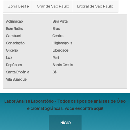
Zona Leste
Grande São Paulo
Litoral de São Paulo
Aclimação
Bela Vista
Bom Retiro
Brás
Cambuci
Centro
Consolação
Higienópolis
Glicério
Liberdade
Luz
Pari
República
Santa Cecília
Santa Efigênia
Sé
Vila Buarque
Labor Analíse Laboratório - Todos os tipos de análises de Óleo
e cromatográficas, você encontra aqui!
INÍCIO