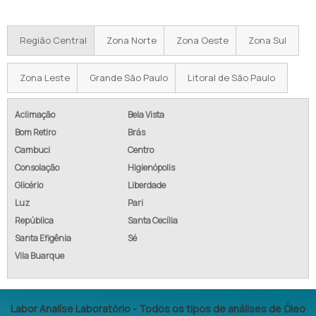
Região Central
Zona Norte
Zona Oeste
Zona Sul
Zona Leste
Grande São Paulo
Litoral de São Paulo
Aclimação
Bela Vista
Bom Retiro
Brás
Cambuci
Centro
Consolação
Higienópolis
Glicério
Liberdade
Luz
Pari
República
Santa Cecília
Santa Efigênia
Sé
Vila Buarque
Labor Analíse Laboratório - Todos os tipos de análises de Óleo