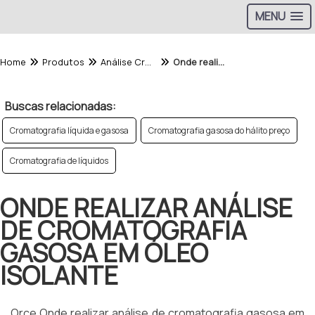
MENU
Home
Produtos
Análise Cromatografica - Categoria
Onde realizar análise de cromatografia gasosa em óleo isolante
Buscas relacionadas:
Cromatografia líquida e gasosa
Cromatografia gasosa do hálito preço
Cromatografia de líquidos
ONDE REALIZAR ANÁLISE
DE CROMATOGRAFIA
GASOSA EM ÓLEO
ISOLANTE
Orce Onde realizar análise de cromatografia gasosa em