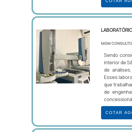
COTAR A
LABORATÓRIO 
MGM CONSULTO
Sendo consid
interior de 
de análises,
Esses labora
que trabalh
de engenhari
concessionár
COTAR A