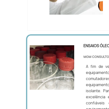
IMAGEM ILUSTRATIVA DE ANÁLISE DE Ó
MANUTENÇÃO PREDITIVA
ENSAIOS ÓLE
MGM CONSULTO
A fim de ve
equipament
comutadore
equipamentos
isolante. P
excelência 
confiáveis