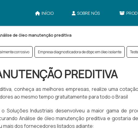
INÍCIO
SOBRE NÓS
PROD
nálise de óleo manutenção preditiva
ialmente corrosivo
Empresa diagnosticadora de dbpc em óleo isolante
Test
ANUTENÇÃO PREDITIVA
itiva, conheça as melhores empresas, realize uma cotação
idores ao mesmo tempo gratuitamente para todo o Brasil
, o Soluções Industriais desenvolveu a maior gama de pro
ocurando Análise de óleo manutenção preditiva e gostaria d
 mais dos fornecedores listados adiante: