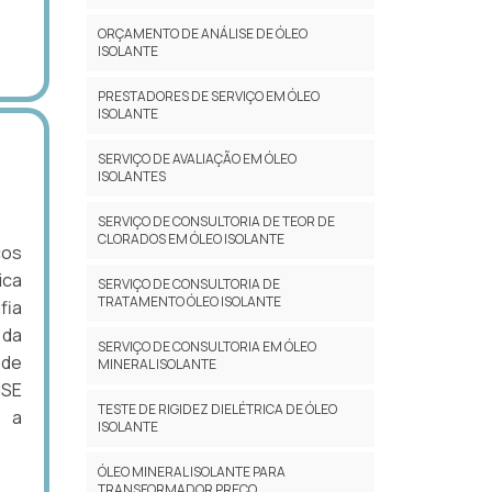
ORÇAMENTO DE ANÁLISE DE ÓLEO
ISOLANTE
PRESTADORES DE SERVIÇO EM ÓLEO
ISOLANTE
SERVIÇO DE AVALIAÇÃO EM ÓLEO
ISOLANTES
SERVIÇO DE CONSULTORIA DE TEOR DE
CLORADOS EM ÓLEO ISOLANTE
cos
ica
SERVIÇO DE CONSULTORIA DE
TRATAMENTO ÓLEO ISOLANTE
fia
 da
SERVIÇO DE CONSULTORIA EM ÓLEO
 de
MINERAL ISOLANTE
ISE
TESTE DE RIGIDEZ DIELÉTRICA DE ÓLEO
 a
ISOLANTE
ÓLEO MINERAL ISOLANTE PARA
TRANSFORMADOR PREÇO