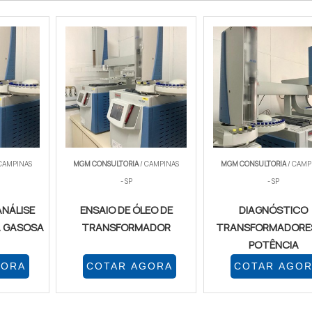
 CAMPINAS
MGM CONSULTORIA
/ CAMPINAS
MGM CONSULTORIA
/ CAMP
- SP
- SP
NÁLISE
ENSAIO DE ÓLEO DE
DIAGNÓSTICO
 GASOSA
TRANSFORMADOR
TRANSFORMADORES
POTÊNCIA
GORA
COTAR AGORA
COTAR AGO