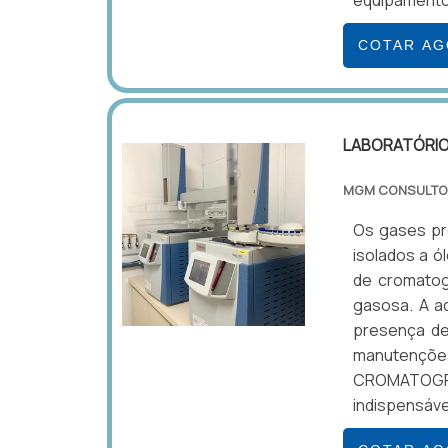
equipamento
COTAR A
LABORATÓRIO
MGM CONSULTO
Os gases pr
isolados a ó
de cromatogr
gasosa. A aq
presença de
manutençõe
CROMATOGR
indispensáve