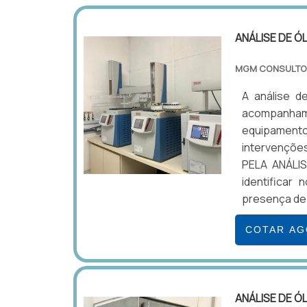
ANÁLISE DE Ó
MGM CONSULTO
A análise d
acompanham
equipamentos
intervençõe
PELA ANÁLIS
identificar 
presença de
COTAR A
ANÁLISE DE Ó