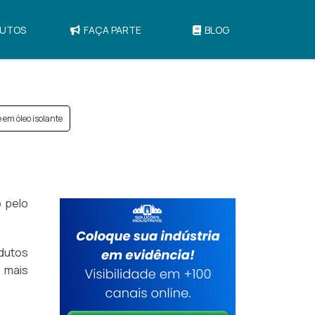
UTOS
FAÇA PARTE
BLOG
e em óleo isolante
 pelo
dutos
e mais