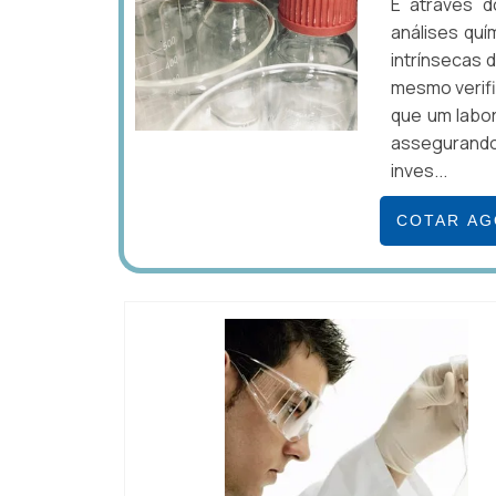
É através d
análises quí
intrínsecas 
mesmo verifi
que um labor
assegurando
inves...
COTAR A