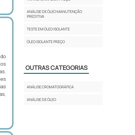
ANÁLISE DE ÓLEO MANUTENÇÃO
PREDITIVA
TESTE EM ÓLEO ISOLANTE
ÓLEO ISOLANTE PREÇO
 do
ios
OUTRAS CATEGORIAS
as.
ões
ias
ANÁLISE CROMATOGRÁFICA
as,
ANÁLISE DE ÓLEO