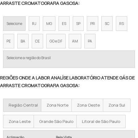
ARRASTE CROMATOGRAFIA GASOSA:
Selecione
RJ
MG
ES
SP
PR
SC
RS
PE
BA
CE
GO e DF
AM
PA
Selecione a região do Brasil
REGIÕES ONDE A LABOR ANALÍSE LABORATÓRIO ATENDE GÁS DE
ARRASTE CROMATOGRAFIA GASOSA:
Região Central
Zona Norte
Zona Oeste
Zona Sul
Zona Leste
Grande São Paulo
Litoral de São Paulo
Aclimação
Bela Vista