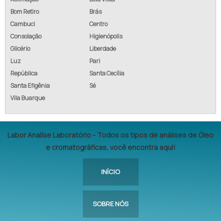
Bom Retiro
Brás
Cambuci
Centro
Consolação
Higienópolis
Glicério
Liberdade
Luz
Pari
República
Santa Cecília
Santa Efigênia
Sé
Vila Buarque
Labor Analíse Laboratório - Todos os tipos de análises de Óleo
e cromatográficas, você encontra aqui!
INÍCIO
SOBRE NÓS