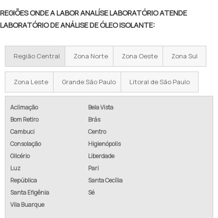
REGIÕES ONDE A LABOR ANALÍSE LABORATÓRIO ATENDE
LABORATÓRIO DE ANÁLISE DE ÓLEO ISOLANTE:
Região Central
Zona Norte
Zona Oeste
Zona Sul
Zona Leste
Grande São Paulo
Litoral de São Paulo
Aclimação
Bela Vista
Bom Retiro
Brás
Cambuci
Centro
Consolação
Higienópolis
Glicério
Liberdade
Luz
Pari
República
Santa Cecília
Santa Efigênia
Sé
Vila Buarque