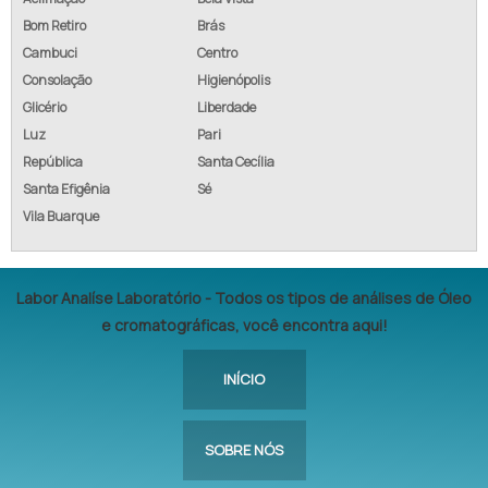
Bom Retiro
Brás
Cambuci
Centro
Consolação
Higienópolis
Glicério
Liberdade
Luz
Pari
República
Santa Cecília
Santa Efigênia
Sé
Vila Buarque
Labor Analíse Laboratório - Todos os tipos de análises de Óleo
e cromatográficas, você encontra aqui!
INÍCIO
SOBRE NÓS