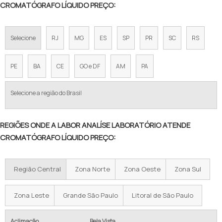
CROMATÓGRAFO LÍQUIDO PREÇO:
Selecione
RJ
MG
ES
SP
PR
SC
RS
PE
BA
CE
GO e DF
AM
PA
Selecione a região do Brasil
REGIÕES ONDE A LABOR ANALÍSE LABORATÓRIO ATENDE
CROMATÓGRAFO LÍQUIDO PREÇO:
Região Central
Zona Norte
Zona Oeste
Zona Sul
Zona Leste
Grande São Paulo
Litoral de São Paulo
Aclimação
Bela Vista