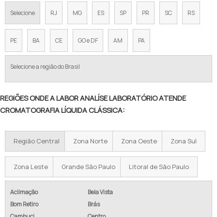
Selecione
RJ
MG
ES
SP
PR
SC
RS
PE
BA
CE
GO e DF
AM
PA
Selecione a região do Brasil
REGIÕES ONDE A LABOR ANALÍSE LABORATÓRIO ATENDE
CROMATOGRAFIA LÍQUIDA CLÁSSICA:
Região Central
Zona Norte
Zona Oeste
Zona Sul
Zona Leste
Grande São Paulo
Litoral de São Paulo
Aclimação
Bela Vista
Bom Retiro
Brás
Cambuci
Centro