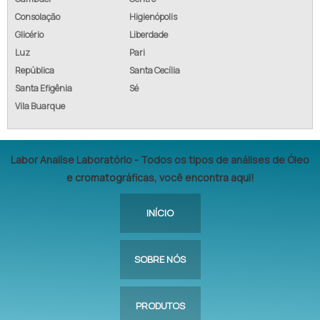
Consolação
Higienópolis
Glicério
Liberdade
Luz
Pari
República
Santa Cecília
Santa Efigênia
Sé
Vila Buarque
Labor Analíse Laboratório - Todos os tipos de análises de Óleo
e cromatográficas, você encontra aqui!
INÍCIO
SOBRE NÓS
PRODUTOS